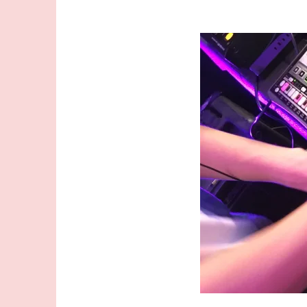
コ
ン
テ
ン
ツ
へ
ス
キ
ッ
プ