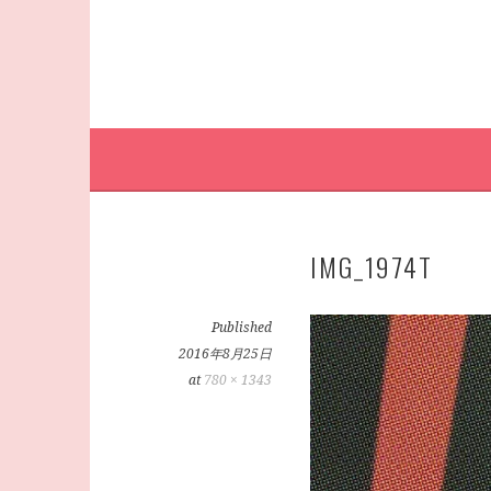
IMG_1974T
Published
2016年8月25日
at
780 × 1343