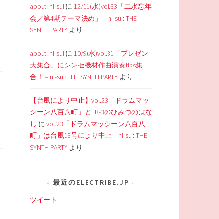
about: ni-sui
に
12/11(水)vol.33「二水忘年
会／第4期テーマ決め」 – ni-sui: THE
SYNTH PARTY
より
about: ni-sui
に
10/9(水)vol.31「プレゼン
大集合」にシンセ機材作曲演奏tips集
合！ – ni-sui: THE SYNTH PARTY
より
【台風により中止】vol.23「ドラムマッ
シーン八百八町」とTB-3のひみつのはな
し
に
vol.23「ドラムマッシーン八百八
町」は台風13号により中止 – ni-sui: THE
SYNTH PARTY
より
最近のELECTRIBE.JP
ツイート