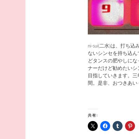
ni-sui(二水)は
ないシンセを持ち込ん
どタンスの肥やしにな
ナーだけど勧めたいシ
目指していきます。三
間。是非、おつきあい
共有: