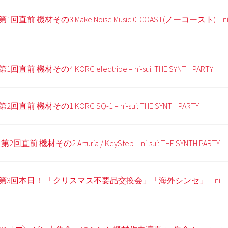
) 第1回直前 機材その3 Make Noise Music 0-COAST(ノーコースト) – ni
) 第1回直前 機材その4 KORG electribe – ni-sui: THE SYNTH PARTY
) 第2回直前 機材その1 KORG SQ-1 – ni-sui: THE SYNTH PARTY
 第2回直前 機材その2 Arturia / KeyStep – ni-sui: THE SYNTH PARTY
(二水) 第3回本日！ 「クリスマス不要品交換会」「海外シンセ」 – ni-