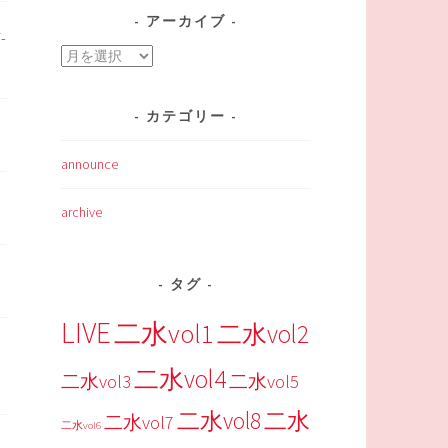
アーカイブ
-
ア
ー
カ
カテゴリー
イ
ブ
announce
archive
タグ
LIVE
二水vol1
二水vol2
二水vol4
二水vol3
二水vol5
二水vol8
二水
二水vol7
二水vol6