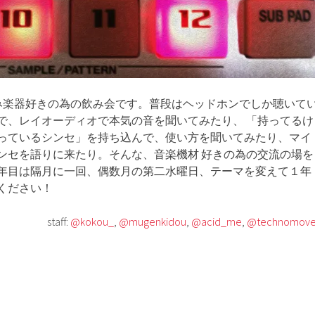
、打ち込み楽器好きの為の飲み会です。普段はヘッドホンでしか聴いて
で、レイオーディオで本気の音を聞いてみたり、 「持ってるけ
っているシンセ」を持ち込んで、使い方を聞いてみたり、マイ
ンセを語りに来たり。そんな、音楽機材 好きの為の交流の場を
年目は隔月に一回、偶数月の第二水曜日、テーマを変えて１年
ください！
staff:
@kokou_
,
@mugenkidou
,
@acid_me
,
@technomove