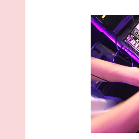
コ
ン
テ
ン
ツ
へ
ス
キ
ッ
プ