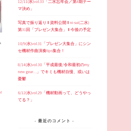
12/11(水)vol.33「二水忘年会／第4期テー
マ決め」
写真で振り返り ‖ 資料公開 ‖ ni-sui(二水)
第31回「プレゼン大集合」 ‖ 今後の予定
い
10/9(水)vol.31「プレゼン大集合」にシン
セ機材作曲演奏tips集合！
8/14(水)vol.30「平成最後/令和最初のmy
new gear…」でキミも機材自慢、或いは
憂鬱
r
6/12(水)vol.29「機材動画って、どうやっ
てる？」
最近のコメント