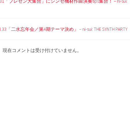
vol.31「プレゼン大集合」にシンセ機材作曲演奏tips集合！ – ni-sui:
vol.33「二水忘年会／第4期テーマ決め」 – ni-sui: THE SYNTH PARTY
現在コメントは受け付けていません。