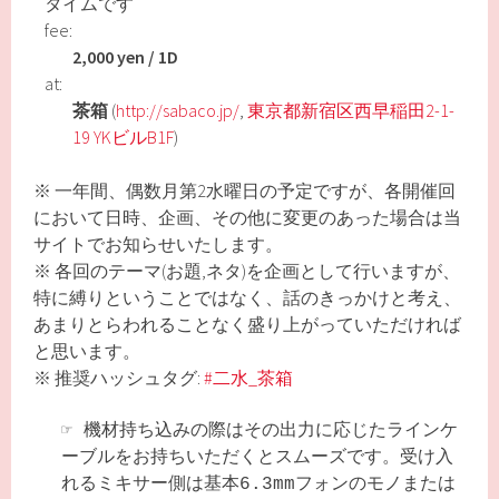
タイムです
fee:
2,000 yen / 1D
at:
茶箱
(
http://sabaco.jp/
,
東京都新宿区西早稲田2-1-
19 YKビルB1F
)
※ 一年間、偶数月第2水曜日の予定ですが、各開催回
において日時、企画、その他に変更のあった場合は当
サイトでお知らせいたします。
※ 各回のテーマ(お題,ネタ)を企画として行いますが、
特に縛りということではなく、話のきっかけと考え、
あまりとらわれることなく盛り上がっていただければ
と思います。
※ 推奨ハッシュタグ:
#二水_茶箱
☞
機材持ち込みの際はその出力に応じたラインケ
ーブルをお持ちいただくとスムーズです。受け入
れるミキサー側は基本6.3mmフォンのモノまたは