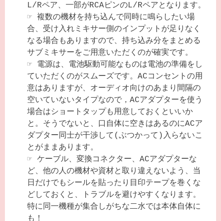
L/Rペア、一部がRCAピンのL/Rペアとなります。
☞
複数の機材を持ち込んで同時に鳴らしたい場
合、受け入れミキサー側のインプットが足りなく
なる場合もありますので、持ち込み分をまとめる
サブミキサーをご用意いただくのが確実です。
☞
電源は、電池駆動可能なものは電池の準備をし
ていただくのがスムーズです。ACコンセントの用
意はありますが、オーディオ向けのあまり間隔の
空いていないタイプなので，ACアダプターを使う
場合はショートタップも用意しておくといいか
と。そうでないと、口自体に空きはあるのにACア
ダプター同士が干渉して(ぶつかって)入らないこ
とがままあります。
☞
ケーブル、変換コネクター、ACアダプターな
ど、他の人の機材や資材と取り違えないよう、当
日だけでもシールを貼ったり目印テープを巻くな
どしておくと、トラブルを避けやすくなります。
特に同一機種が集合しがちな二水では本体自体に
も！