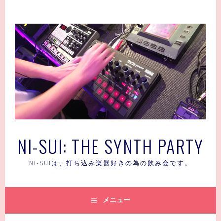
コ
ン
テ
ン
ツ
へ
ス
キ
ッ
プ
NI-SUI: THE SYNTH PARTY
NI-SUIは、打ち込み楽器好きの為の飲み会です。
メニュー