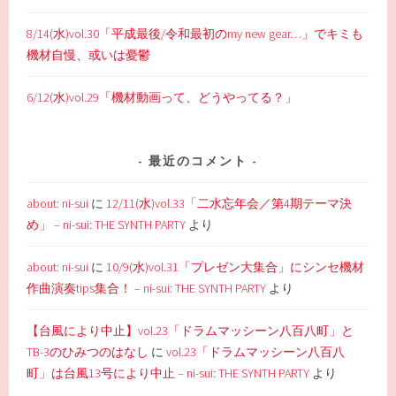
8/14(水)vol.30「平成最後/令和最初のmy new gear…」でキミも
機材自慢、或いは憂鬱
6/12(水)vol.29「機材動画って、どうやってる？」
最近のコメント
about: ni-sui
に
12/11(水)vol.33「二水忘年会／第4期テーマ決
め」 – ni-sui: THE SYNTH PARTY
より
about: ni-sui
に
10/9(水)vol.31「プレゼン大集合」にシンセ機材
作曲演奏tips集合！ – ni-sui: THE SYNTH PARTY
より
【台風により中止】vol.23「ドラムマッシーン八百八町」と
TB-3のひみつのはなし
に
vol.23「ドラムマッシーン八百八
町」は台風13号により中止 – ni-sui: THE SYNTH PARTY
より