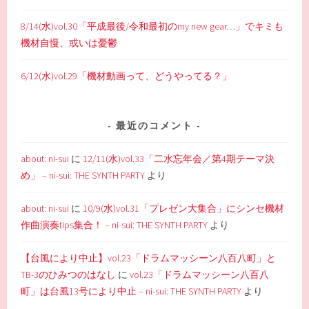
8/14(水)vol.30「平成最後/令和最初のmy new gear…」でキミも
機材自慢、或いは憂鬱
6/12(水)vol.29「機材動画って、どうやってる？」
最近のコメント
about: ni-sui
に
12/11(水)vol.33「二水忘年会／第4期テーマ決
め」 – ni-sui: THE SYNTH PARTY
より
about: ni-sui
に
10/9(水)vol.31「プレゼン大集合」にシンセ機材
作曲演奏tips集合！ – ni-sui: THE SYNTH PARTY
より
【台風により中止】vol.23「ドラムマッシーン八百八町」と
TB-3のひみつのはなし
に
vol.23「ドラムマッシーン八百八
町」は台風13号により中止 – ni-sui: THE SYNTH PARTY
より