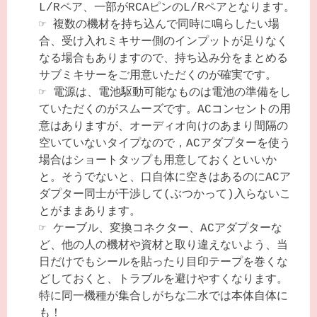
L/Rペア、一部がRCAピンのL/Rペアとなります。
☞
複数の機材を持ち込んで同時に鳴らしたい場
合、受け入れミキサー側のインプットが足りなく
なる場合もありますので、持ち込み分をまとめる
サブミキサーをご用意いただくのが確実です。
☞
電源は、電池駆動可能なものは電池の準備をし
ていただくのがスムーズです。ACコンセントの用
意はありますが、オーディオ向けのあまり間隔の
空いていないタイプなので，ACアダプターを使う
場合はショートタップも用意しておくといいか
と。そうでないと、口自体に空きはあるのにACア
ダプター同士が干渉して(ぶつかって)入らないこ
とがままあります。
☞
ケーブル、変換コネクター、ACアダプターな
ど、他の人の機材や資材と取り違えないよう、当
日だけでもシールを貼ったり目印テープを巻くな
どしておくと、トラブルを避けやすくなります。
特に同一機種が集合しがちな二水では本体自体に
も！