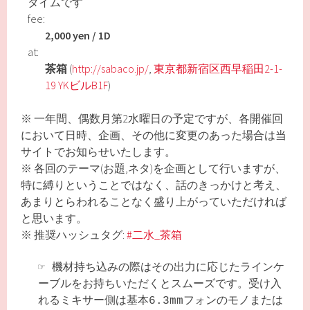
タイムです
fee:
2,000 yen / 1D
at:
茶箱
(
http://sabaco.jp/
,
東京都新宿区西早稲田2-1-
19 YKビルB1F
)
※ 一年間、偶数月第2水曜日の予定ですが、各開催回
において日時、企画、その他に変更のあった場合は当
サイトでお知らせいたします。
※ 各回のテーマ(お題,ネタ)を企画として行いますが、
特に縛りということではなく、話のきっかけと考え、
あまりとらわれることなく盛り上がっていただければ
と思います。
※ 推奨ハッシュタグ:
#二水_茶箱
☞
機材持ち込みの際はその出力に応じたラインケ
ーブルをお持ちいただくとスムーズです。受け入
れるミキサー側は基本6.3mmフォンのモノまたは