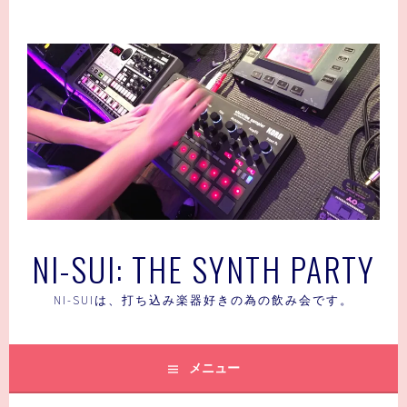
コ
ン
テ
ン
ツ
へ
ス
キ
ッ
プ
NI-SUI: THE SYNTH PARTY
NI-SUIは、打ち込み楽器好きの為の飲み会です。
メニュー