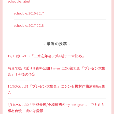
schedule: latest
schedule: 2016-2017
schedule: 2017-2018
最近の投稿
12/11(水)vol.33「二水忘年会／第4期テーマ決め」
写真で振り返り ‖ 資料公開 ‖ ni-sui(二水)第31回「プレゼン大集
合」 ‖ 今後の予定
10/9(水)vol.31「プレゼン大集合」にシンセ機材作曲演奏tips集
合！
8/14(水)vol.30「平成最後/令和最初のmy new gear…」でキミも
機材自慢、或いは憂鬱