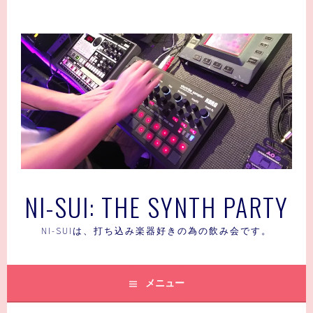
コ
ン
テ
ン
ツ
へ
ス
キ
ッ
プ
NI-SUI: THE SYNTH PARTY
NI-SUIは、打ち込み楽器好きの為の飲み会です。
メニュー