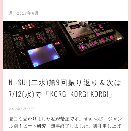
月:
2017年6月
NI-SUI(二水)第9回振り返り＆次は
7/12(水)で「KORG! KORG! KORG!」
2017年6月17日
夏コミ受かりました私が螢屋です。ni-sui vol.9「ジャン
ル別！ビート研究」無事終了しました。御礼申し上げ