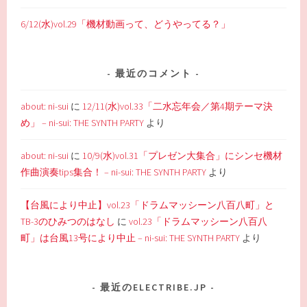
6/12(水)vol.29「機材動画って、どうやってる？」
最近のコメント
about: ni-sui
に
12/11(水)vol.33「二水忘年会／第4期テーマ決
め」 – ni-sui: THE SYNTH PARTY
より
about: ni-sui
に
10/9(水)vol.31「プレゼン大集合」にシンセ機材
作曲演奏tips集合！ – ni-sui: THE SYNTH PARTY
より
【台風により中止】vol.23「ドラムマッシーン八百八町」と
TB-3のひみつのはなし
に
vol.23「ドラムマッシーン八百八
町」は台風13号により中止 – ni-sui: THE SYNTH PARTY
より
最近のELECTRIBE.JP