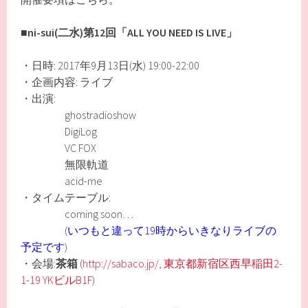
■
ni-sui(二水)第12回「ALL YOU NEED IS LIVE」
・日時: 2017年9月13日(水) 19:00-22:00
・企画内容: ライブ
・出演:
ghostradioshow
DigiLog
VC FOX
無限軌道
acid-me
・タイムテーブル:
coming soon…
(
いつもと違って19時からいきなりライブの
予定です
)
・会場:
茶箱
(
http://sabaco.jp/
,
東京都新宿区西早稲田2-
1-19 YKビルB1F
)