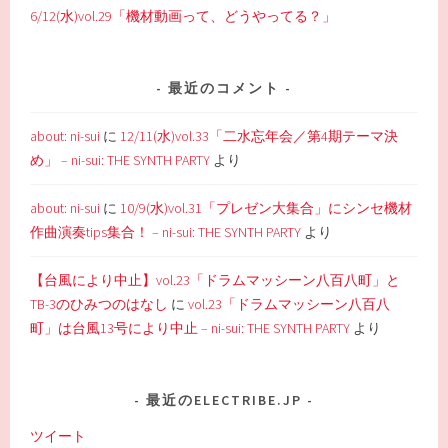
6/12(水)vol.29「機材動画って、どうやってる？」
最近のコメント
about: ni-sui
に
12/11(水)vol.33「二水忘年会／第4期テーマ決
め」 – ni-sui: THE SYNTH PARTY
より
about: ni-sui
に
10/9(水)vol.31「プレゼン大集合」にシンセ機材
作曲演奏tips集合！ – ni-sui: THE SYNTH PARTY
より
【台風により中止】vol.23「ドラムマッシーン八百八町」と
TB-3のひみつのはなし
に
vol.23「ドラムマッシーン八百八
町」は台風13号により中止 – ni-sui: THE SYNTH PARTY
より
最近のELECTRIBE.JP
ツイート