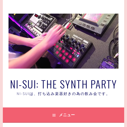
コ
ン
テ
ン
ツ
へ
ス
キ
ッ
プ
NI-SUI: THE SYNTH PARTY
NI-SUIは、打ち込み楽器好きの為の飲み会です。
メニュー