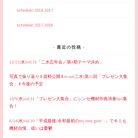
schedule: 2016-2017
schedule: 2017-2018
最近の投稿
12/11(水)vol.33「二水忘年会／第4期テーマ決め」
写真で振り返り ‖ 資料公開 ‖ ni-sui(二水)第31回「プレゼン大集
合」 ‖ 今後の予定
10/9(水)vol.31「プレゼン大集合」にシンセ機材作曲演奏tips集
合！
8/14(水)vol.30「平成最後/令和最初のmy new gear…」でキミも
機材自慢、或いは憂鬱