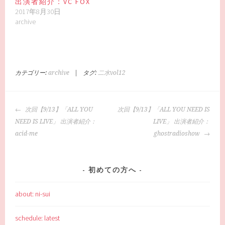
出演者紹介：VC FOX
2017年8月30日
archive
カテゴリー:
archive
|
タグ:
二水vol12
投
次回【9/13】「ALL YOU
次回【9/13】「ALL YOU NEED IS
稿
NEED IS LIVE」 出演者紹介：
LIVE」 出演者紹介：
ナ
acid-me
ghostradioshow
ビ
ゲ
ー
初めての方へ
シ
ョ
about: ni-sui
ン
schedule: latest