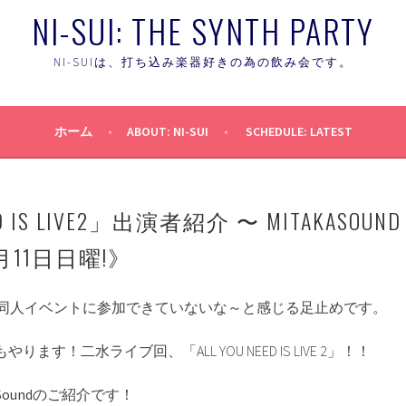
NI-SUI: THE SYNTH PARTY
NI-SUIは、打ち込み楽器好きの為の飲み会です。
ホーム
ABOUT: NI-SUI
SCHEDULE: LATEST
ED IS LIVE2」出演者紹介 〜 MITAKASOUND
月11日日曜!》
同人イベントに参加できていないな～と感じる足止めです。
やります！二水ライブ回、「ALL YOU NEED IS LIVE 2」！！
kaSoundのご紹介です！