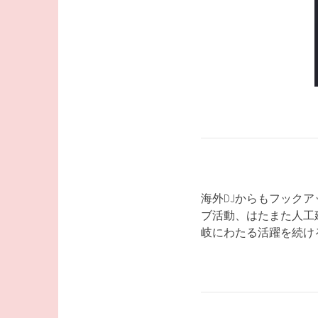
海外DJからもフック
ブ活動、はたまた人工
岐にわたる活躍を続ける