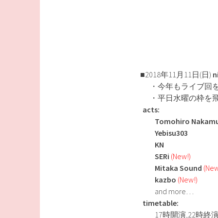
■2018年11月11日(日)
n
・今年もライブ回を
・平日水曜の枠を
acts:
Tomohiro Nakamur
Yebisu303
KN
SERi
(New!)
Mitaka Sound
(New
kazbo
(New!)
and more…
timetable:
17時開演,22時終演