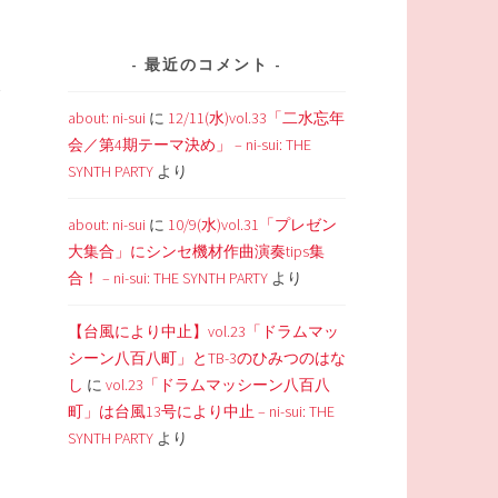
最近のコメント
元
about: ni-sui
に
12/11(水)vol.33「二水忘年
会／第4期テーマ決め」 – ni-sui: THE
SYNTH PARTY
より
about: ni-sui
に
10/9(水)vol.31「プレゼン
大集合」にシンセ機材作曲演奏tips集
合！ – ni-sui: THE SYNTH PARTY
より
【台風により中止】vol.23「ドラムマッ
シーン八百八町」とTB-3のひみつのはな
し
に
vol.23「ドラムマッシーン八百八
町」は台風13号により中止 – ni-sui: THE
SYNTH PARTY
より