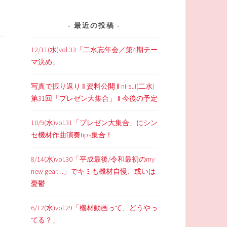
最近の投稿
12/11(水)vol.33「二水忘年会／第4期テー
マ決め」
写真で振り返り ‖ 資料公開 ‖ ni-sui(二水)
第31回「プレゼン大集合」 ‖ 今後の予定
10/9(水)vol.31「プレゼン大集合」にシン
セ機材作曲演奏tips集合！
8/14(水)vol.30「平成最後/令和最初のmy
new gear…」でキミも機材自慢、或いは
憂鬱
6/12(水)vol.29「機材動画って、どうやっ
てる？」