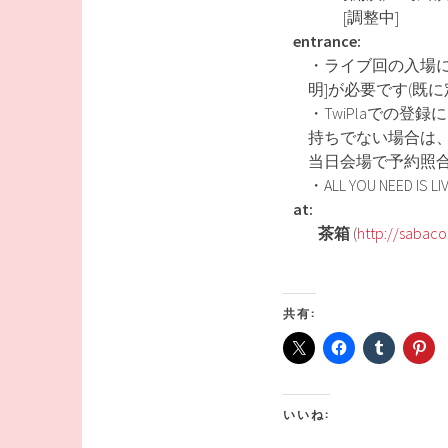
[調整中]
entrance:
・ライブ回の入場
明]が必要です(既
・TwiPlaでの登録
持ちでない場合は
当日会場で予約照合
・ALL YOU NEED IS LIV
at:
茶箱
(
http://sabaco
共有:
いいね: