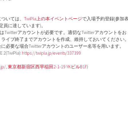
については、
TwiPla上の本イベントページ
で入場予約登録[参加
に定員に達しています)。
にはTwitterアカウントが必要です。適切なTwitterアカウントをお
、ライブ終了までアカウントを作成、維持しておいてください
に必要な場合Twitterアカウントのユーザー名等を用います。
E 2(TwiPla):
https://twipla.jp/events/337399
.jp/
,
東京都新宿区西早稲田2-1-19 YKビルB1F
)