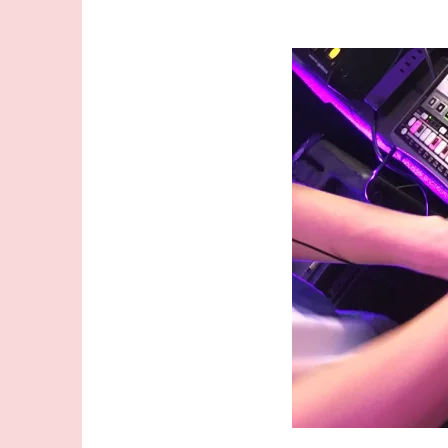
コ
ン
テ
ン
ツ
へ
ス
キ
ッ
プ