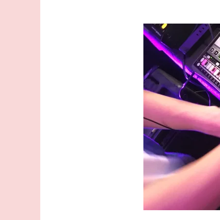
コ
ン
テ
ン
ツ
へ
ス
キ
ッ
プ