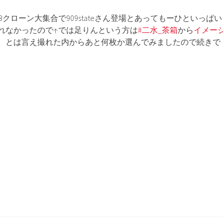
Bクローン大集合で909stateさん登場とあってもーひといっぱい
れなかったので↑では足りんという方は
#二水_茶箱
から
イメー
。とは言え撮れた内からあと何枚か選んでみましたので続きで