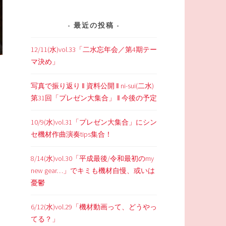
最近の投稿
12/11(水)vol.33「二水忘年会／第4期テー
マ決め」
写真で振り返り ‖ 資料公開 ‖ ni-sui(二水)
第31回「プレゼン大集合」 ‖ 今後の予定
10/9(水)vol.31「プレゼン大集合」にシン
セ機材作曲演奏tips集合！
8/14(水)vol.30「平成最後/令和最初のmy
new gear…」でキミも機材自慢、或いは
憂鬱
6/12(水)vol.29「機材動画って、どうやっ
てる？」