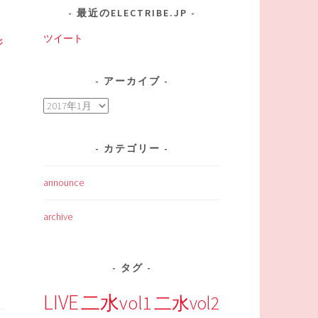
最近のELECTRIBE.JP
ツイート
ジ
アーカイブ
ア
ー
カ
カテゴリー
イ
ブ
announce
archive
タグ
LIVE
二水vol1
二水vol2