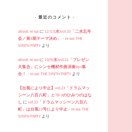
最近のコメント
about: ni-sui
に
12/11(水)vol.33「二水忘年
会／第4期テーマ決め」 – ni-sui: THE
SYNTH PARTY
より
about: ni-sui
に
10/9(水)vol.31「プレゼン
大集合」にシンセ機材作曲演奏tips集
合！ – ni-sui: THE SYNTH PARTY
より
【台風により中止】vol.23「ドラムマッ
シーン八百八町」とTB-3のひみつのはな
し
に
vol.23「ドラムマッシーン八百八
町」は台風13号により中止 – ni-sui: THE
SYNTH PARTY
より