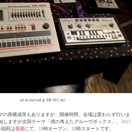
at ni-sui vol.4: TR-707, etc
テーマの再構成等もありますが、開催時間、会場は変わらず行いま
知しますが次回テーマ「僕の考えたグルーヴボックス」、2017
早稲田は
茶箱
にて、19時オープン、20時スタートです。