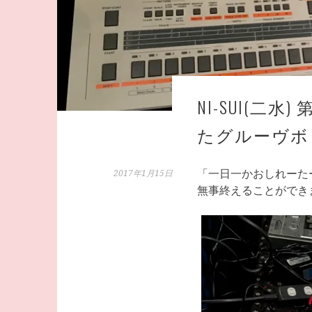
NI-SUI(二
たグルーヴボ
「一日一かおしれーたー
2017年1月15日
無事終えることができ