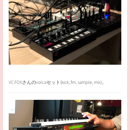
VC FOXさんのvolcaセット(kick, fm, sample, mix)。