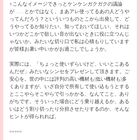
↑こんなイメージできっとケンケンガクガクの議論
が……とかではなく、まあアレ使ってるあの人どうや
ってんだろう？といういつものとこから出発して、ど
うやってるか知りたい、知っておいてほしい、それは
いつかどこかで欲しい音が出ないときに役に立つんじ
ゃないか。みたいな切り口で私は心積もりしています
が皆様お暑い中いかがお過ごしでしょうか。
実際には、「ちょっと使いずらいけど、いいとこある
んだぜ」みたいなシンセをプレゼンして頂きます。ご
安心を。世の中には評判の高い機材も(低い機材も)多
くありますが、いざ自分で所有して使い込もうとする
とここやらそこやらで引っかかる、なんてこと、あり
がちです。そういった場合にどう乗り越えるか、ある
いはどう割り切ったり分担させたりするのか、そんな
ヒントが得られれば。
=====