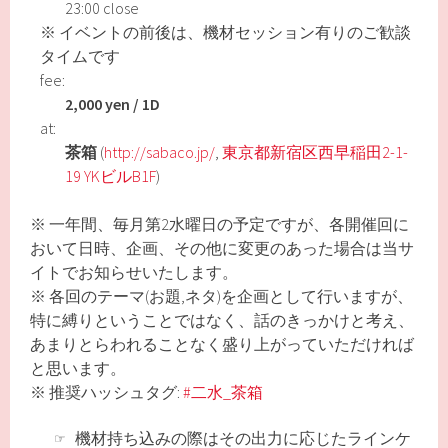
23:00 close
※ イベントの前後は、機材セッション有りのご歓談
タイムです
fee:
2,000 yen / 1D
at:
茶箱
(
http://sabaco.jp/
,
東京都新宿区西早稲田2-1-
19 YKビルB1F
)
※ 一年間、毎月第2水曜日の予定ですが、各開催回に
おいて日時、企画、その他に変更のあった場合は当サ
イトでお知らせいたします。
※ 各回のテーマ(お題,ネタ)を企画として行いますが、
特に縛りということではなく、話のきっかけと考え、
あまりとらわれることなく盛り上がっていただければ
と思います。
※ 推奨ハッシュタグ:
#二水_茶箱
☞
機材持ち込みの際はその出力に応じたラインケ