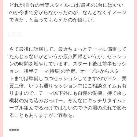
どれが(自分の音楽スタイルには/最初の1台には)いい
のか今まで分からなかったのが、なんとなくイメージ
できた，と言ってもらえたのが嬉しい。
=====
さて最後に話戻して。最近ちょっとテーマに偏重して
たんじゃないかというか原点回帰というか、セッショ
ンの時間を増やしています。スタート後は前半セッシ
ョン、後半テーマ(特集)の予定。オープンからスター
トまでは準備しつつセッションしてますのでドン、実
質二倍。いつも通りセッション中にご相談タイムも有
りますので、テーマ以下外にも自慢の愛機、持て余し
機材の持ち込みおっけー。そんなにキッチリタイムテ
ーブル組んでるわけではないのでその場の流れで変わ
ることもありますがご容赦を。
====