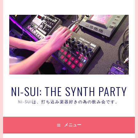
コ
ン
テ
ン
ツ
へ
ス
キ
ッ
プ
NI-SUI: THE SYNTH PARTY
NI-SUIは、打ち込み楽器好きの為の飲み会です。
メニュー