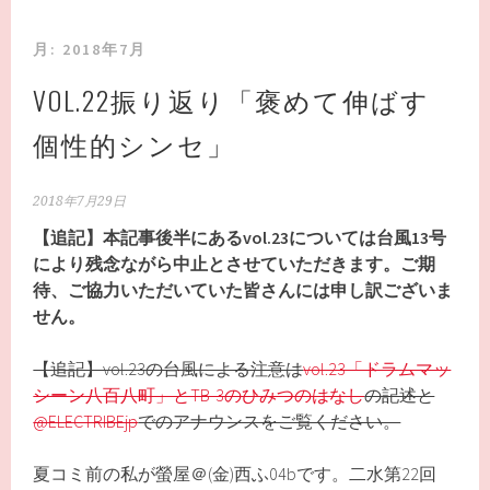
月:
2018年7月
VOL.22振り返り「褒めて伸ばす
個性的シンセ」
2018年7月29日
【追記】本記事後半にあるvol.23については台風13号
により残念ながら中止とさせていただきます。ご期
待、ご協力いただいていた皆さんには申し訳ございま
せん。
【追記】vol.23の台風による注意は
vol.23「ドラムマッ
シーン八百八町」とTB-3のひみつのはなし
の記述と
@ELECTRIBEjp
でのアナウンスをご覧ください。
夏コミ前の私が螢屋＠(金)西ふ04bです。二水第22回