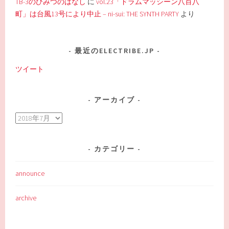
TB-3のひみつのはなし
に
vol.23「ドラムマッシーン八百八
町」は台風13号により中止 – ni-sui: THE SYNTH PARTY
より
最近のELECTRIBE.JP
ツイート
アーカイブ
ア
ー
カ
カテゴリー
イ
ブ
announce
archive