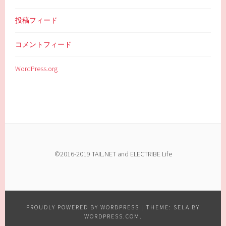
投稿フィード
コメントフィード
WordPress.org
©2016-2019 TAIL.NET and ELECTRIBE Life
PROUDLY POWERED BY WORDPRESS
|
THEME: SELA BY
WORDPRESS.COM
.