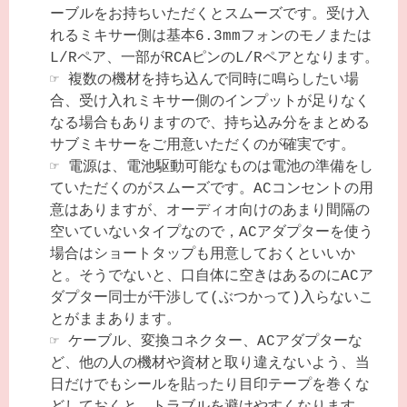
ーブルをお持ちいただくとスムーズです。受け入
れるミキサー側は基本6.3mmフォンのモノまたは
L/Rペア、一部がRCAピンのL/Rペアとなります。
☞
複数の機材を持ち込んで同時に鳴らしたい場
合、受け入れミキサー側のインプットが足りなく
なる場合もありますので、持ち込み分をまとめる
サブミキサーをご用意いただくのが確実です。
☞
電源は、電池駆動可能なものは電池の準備をし
ていただくのがスムーズです。ACコンセントの用
意はありますが、オーディオ向けのあまり間隔の
空いていないタイプなので，ACアダプターを使う
場合はショートタップも用意しておくといいか
と。そうでないと、口自体に空きはあるのにACア
ダプター同士が干渉して(ぶつかって)入らないこ
とがままあります。
☞
ケーブル、変換コネクター、ACアダプターな
ど、他の人の機材や資材と取り違えないよう、当
日だけでもシールを貼ったり目印テープを巻くな