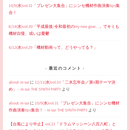
10/9(水)vol.31「プレゼン大集合」にシンセ機材作曲演奏tips集
合！
8/14(水)vol.30「平成最後/令和最初のmy new gear…」でキミも
機材自慢、或いは憂鬱
6/12(水)vol.29「機材動画って、どうやってる？」
最近のコメント
about: ni-sui
に
12/11(水)vol.33「二水忘年会／第4期テーマ決
め」 – ni-sui: THE SYNTH PARTY
より
about: ni-sui
に
10/9(水)vol.31「プレゼン大集合」にシンセ機材
作曲演奏tips集合！ – ni-sui: THE SYNTH PARTY
より
【台風により中止】vol.23「ドラムマッシーン八百八町」と