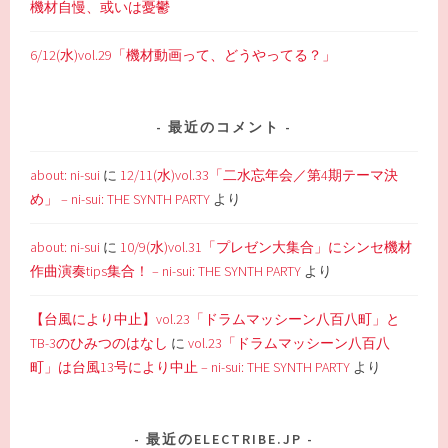
機材自慢、或いは憂鬱
6/12(水)vol.29「機材動画って、どうやってる？」
最近のコメント
about: ni-sui
に
12/11(水)vol.33「二水忘年会／第4期テーマ決
め」 – ni-sui: THE SYNTH PARTY
より
about: ni-sui
に
10/9(水)vol.31「プレゼン大集合」にシンセ機材
作曲演奏tips集合！ – ni-sui: THE SYNTH PARTY
より
【台風により中止】vol.23「ドラムマッシーン八百八町」と
TB-3のひみつのはなし
に
vol.23「ドラムマッシーン八百八
町」は台風13号により中止 – ni-sui: THE SYNTH PARTY
より
最近のELECTRIBE.JP