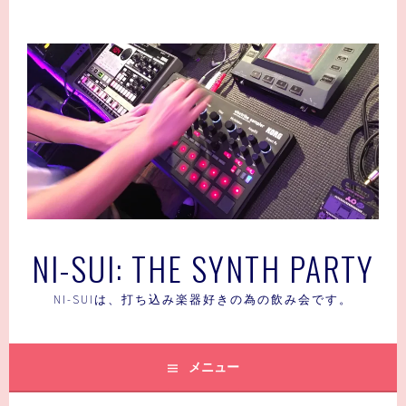
コ
ン
テ
ン
ツ
へ
ス
キ
ッ
プ
NI-SUI: THE SYNTH PARTY
NI-SUIは、打ち込み楽器好きの為の飲み会です。
メニュー