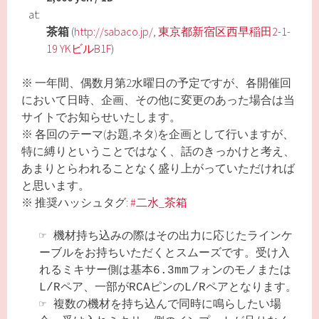
at:
茶箱
(
http://sabaco.jp/
,
東京都新宿区西早稲田2-1-
19 YKビルB1F
)
※ 一年間、偶数月第2水曜日の予定ですが、各開催回
において日時、企画、その他に変更のあった場合は当
サイトでお知らせいたします。
※ 各回のテーマ(お題,ネタ)を企画として行いますが、
特に縛りということではなく、話のきっかけと考え、
あまりとらわれることなく盛り上がっていただければ
と思います。
※ 推奨ハッシュタグ:
#二水_茶箱
☞
機材持ち込みの際はその出力に応じたラインケ
ーブルをお持ちいただくとスムーズです。受け入
れるミキサー側は基本6.3mmフォンのモノまたは
L/Rペア、一部がRCAピンのL/Rペアとなります。
☞
複数の機材を持ち込んで同時に鳴らしたい場