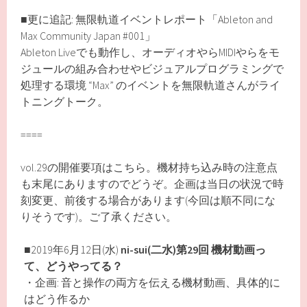
■更に追記: 無限軌道イベントレポート「Ableton and
Max Community Japan #001」
Ableton Liveでも動作し、オーディオやらMIDIやらをモ
ジュールの組み合わせやビジュアルプログラミングで
処理する環境 “Max” のイベントを無限軌道さんがライ
トニングトーク。
====
vol.29の開催要項はこちら。機材持ち込み時の注意点
も末尾にありますのでどうぞ。企画は当日の状況で時
刻変更、前後する場合があります(今回は順不同にな
りそうです)。ご了承ください。
■2019年6月12日(水)
ni-sui(二水)第29回
機材動画っ
て、どうやってる？
・企画: 音と操作の両方を伝える機材動画、具体的に
はどう作るか