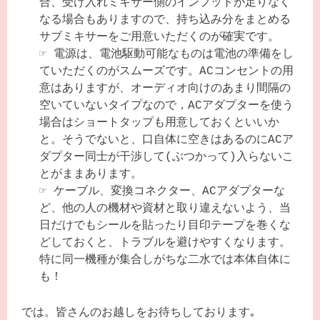
合、受け入れミキサー側のインプットが足りなく
なる場合もありますので、持ち込み分をまとめる
サブミキサーをご用意いただくのが確実です。
☞
電源は、電池駆動可能なものは電池の準備をし
ていただくのがスムーズです。ACコンセントの用
意はありますが、オーディオ向けのあまり間隔の
空いていないタイプなので，ACアダプターを使う
場合はショートタップも用意しておくといいか
と。そうでないと、口自体に空きはあるのにACア
ダプター同士が干渉して(ぶつかって)入らないこ
とがままあります。
☞
ケーブル、変換コネクター、ACアダプターな
ど、他の人の機材や資材と取り違えないよう、当
日だけでもシールを貼ったり目印テープを巻くな
どしておくと、トラブルを避けやすくなります。
特に同一機種が集合しがちな二水では本体自体に
も！
では。皆さんのお越しをお待ちしております｡