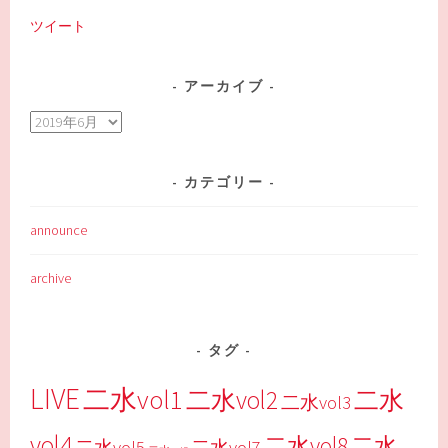
ツイート
アーカイブ
ア
ー
カ
カテゴリー
イ
ブ
announce
archive
タグ
LIVE
二水vol1
二水vol2
二水
二水vol3
vol4
二水vol8
二水
二水vol5
二水vol7