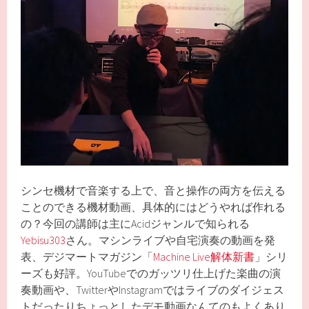
シンセ機材で音楽する上で、音と操作の両方を伝える
ことのできる機材動画、具体的にはどうやれば作れる
の？今回の講師は主にAcidジャンルで知られる
Yebisu303
さん。マシンライブや自宅演奏の動画を発
表、デジマートマガジン「
Machine Live解体新書
」シリ
ーズも好評。YouTubeでのガッツリ仕上げた楽曲の演
奏動画や、TwitterやInstagramではライブのダイジェス
トだったりちょっとしたデモ動画なんてのもよくあり