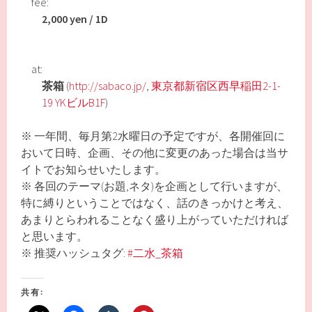
fee:
2,000 yen / 1D
at:
茶箱
(
http://sabaco.jp/
,
東京都新宿区西早稲田2-1-
19 YKビルB1F
)
※ 一年間、毎月第2水曜日の予定ですが、各開催回に
おいて日時、企画、その他に変更のあった場合は当サ
イトでお知らせいたします。
※ 各回のテーマ(お題,ネタ)を企画として行いますが、
特に縛りということではなく、話のきっかけと考え、
あまりとらわれることなく盛り上がっていただければ
と思います。
※ 推奨ハッシュタグ:
#二水_茶箱
共有: