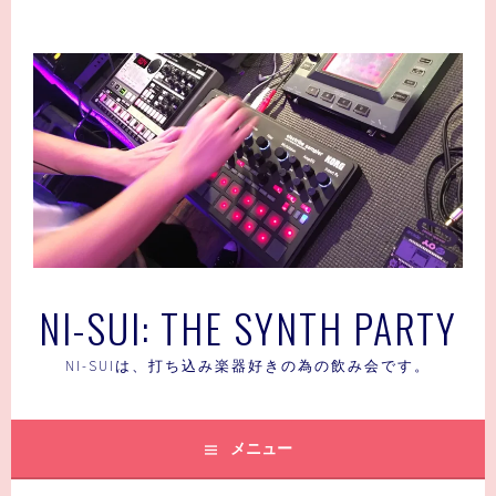
コ
ン
テ
ン
ツ
へ
ス
キ
ッ
プ
NI-SUI: THE SYNTH PARTY
NI-SUIは、打ち込み楽器好きの為の飲み会です。
メニュー