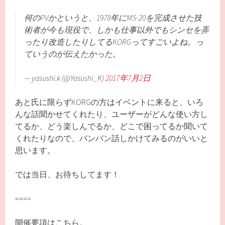
何のPVかというと、1978年にMS-20を完成させた技
術者が今も現役で、しかも仕事以外でもシンセを弄
ったり改造したりしてるKORGってすごいよね。っ
ていうのが伝えたかった。
— yasushi.k (@Yasushi_K)
2017年7月2日
あと氏に限らずKORGの方はイベントに来ると、いろ
んな話聞かせてくれたり、ユーザーがどんな使い方し
てるか、どう楽しんでるか、どこで困ってるか聞いて
くれたりなので、バンバン話しかけてみるのがいいと
思います。
では当日、お待ちしてます！
====
開催要項はこちら。