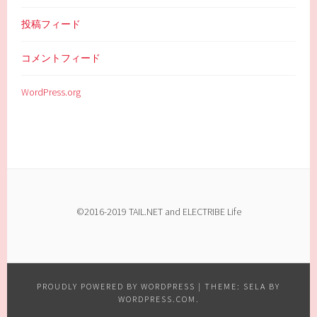
投稿フィード
コメントフィード
WordPress.org
©2016-2019 TAIL.NET and ELECTRIBE Life
PROUDLY POWERED BY WORDPRESS
|
THEME: SELA BY
WORDPRESS.COM
.