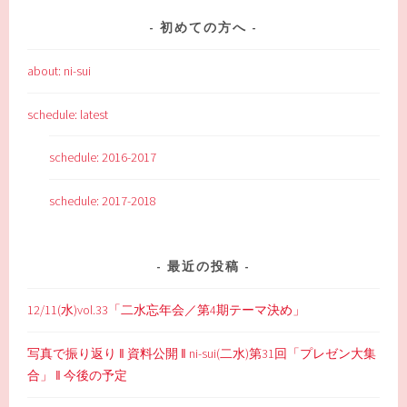
ゲ
ー
初めての方へ
シ
ョ
about: ni-sui
ン
schedule: latest
schedule: 2016-2017
schedule: 2017-2018
最近の投稿
12/11(水)vol.33「二水忘年会／第4期テーマ決め」
写真で振り返り ‖ 資料公開 ‖ ni-sui(二水)第31回「プレゼン大集
合」 ‖ 今後の予定