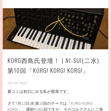
KORG西島氏登壇！ | NI-SUI(二水)
第10回「KORG! KORG! KORG!」
2017年7月9日
夏コミは初日に出る私が螢屋です。
さて7月12日(水)第10回のテーマは「KORG! KORG!
KORG!」、通称KORG回ですが、そのコルグさんにご来