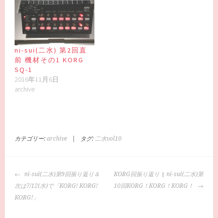
ni-sui(二水) 第2回直
前 機材その1 KORG
SQ-1
2016年11月6日
archive
カテゴリー:
archive
|
タグ:
二水vol10
投
ni-sui(二水)第9回振り返り＆
KORG回振り返り ‖ ni-sui(二水)第
稿
次は7/12(水)で「KORG! KORG!
10回KORG！KORG！KORG！
ナ
KORG!」
ビ