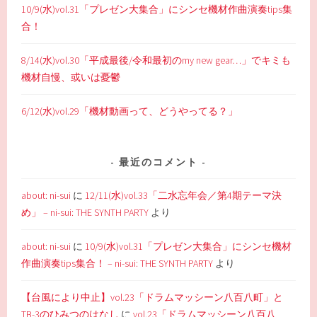
10/9(水)vol.31「プレゼン大集合」にシンセ機材作曲演奏tips集
合！
8/14(水)vol.30「平成最後/令和最初のmy new gear…」でキミも
機材自慢、或いは憂鬱
6/12(水)vol.29「機材動画って、どうやってる？」
最近のコメント
about: ni-sui
に
12/11(水)vol.33「二水忘年会／第4期テーマ決
め」 – ni-sui: THE SYNTH PARTY
より
about: ni-sui
に
10/9(水)vol.31「プレゼン大集合」にシンセ機材
作曲演奏tips集合！ – ni-sui: THE SYNTH PARTY
より
【台風により中止】vol.23「ドラムマッシーン八百八町」と
TB-3のひみつのはなし
に
vol.23「ドラムマッシーン八百八