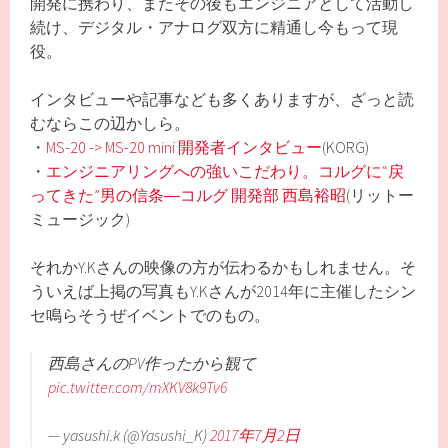
開発に携わり、またその後もエンジニアとして活動し
続け、デジタル・アナログ双方に精通し今もって現
役。
インタビューや記事なども多くありますが、ざっと読
むならこの辺かしら。
・
MS-20 -> MS-20 mini 開発者インタビュー
(KORG)
・
エンジニアリングへの強いこだわり。コルグに“戻
ってきた”男の信条―コルグ 開発部 西島裕昭
(リットー
ミュージック)
それかY.Kさんの映像の方が伝わるかもしれません。そ
ういえば上掲の写真もY.Kさんが2014年に主催したシン
セ鳴らそうぜイベントでのもの。
西島さんのPV作ったから観て
pic.twitter.com/mXKV8k9Tv6
— yasushi.k (@Yasushi_K)
2017年7月2日